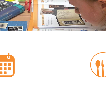
ender
Men
hier welke