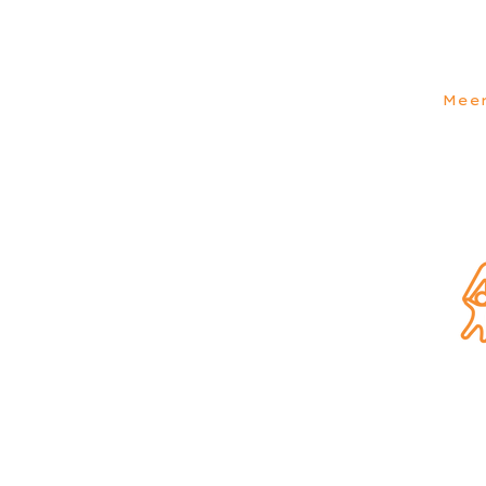
schoolu
Nederen
Meer
Op
Op zoek na